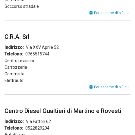
Soccorso stradale
Off
Per saperne di più su
Pao
C.R.A. Srl
Indirizzo
Via XXV Aprile 52
Telefono
0765515744
Centro revisioni
Carrozzeria
Gommista
Elettrauto
C.R
Per saperne di più su
Srl
Centro Diesel Gualtieri di Martino e Rovesti
Indirizzo
Via Fattori 62
Telefono
0522829204
Autofficina