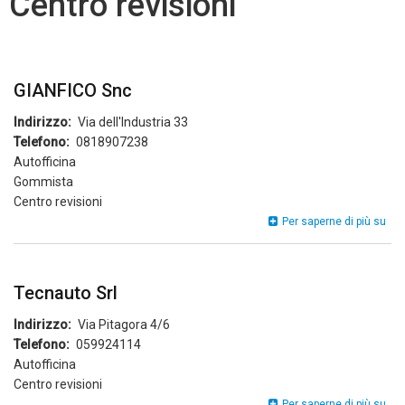
Centro revisioni
GIANFICO Snc
Indirizzo
Via dell'Industria 33
Telefono
0818907238
Autofficina
Gommista
Centro revisioni
GIA
Per saperne di più su
Sn
Tecnauto Srl
Indirizzo
Via Pitagora 4/6
Telefono
059924114
Autofficina
Centro revisioni
Tec
Per saperne di più su