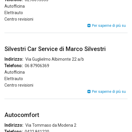
Autofficina
Elettrauto
Centro revisioni
Mab
Per saperne di più su
Aut
Srl
Silvestri Car Service di Marco Silvestri
Indirizzo
Via Guglielmo Albimonte 22 a/b
Telefono
06 87906369
Autofficina
Elettrauto
Centro revisioni
Silv
Per saperne di più su
Car
Ser
di
Ma
Autocomfort
Silv
Indirizzo
Via Tommaso da Modena 2
Telefono
0422 841220