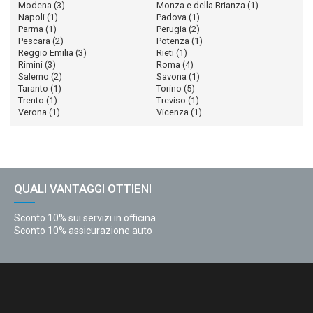
Modena
(3)
Monza e della Brianza
(1)
Napoli
(1)
Padova
(1)
Parma
(1)
Perugia
(2)
Pescara
(2)
Potenza
(1)
Reggio Emilia
(3)
Rieti
(1)
Rimini
(3)
Roma
(4)
Salerno
(2)
Savona
(1)
Taranto
(1)
Torino
(5)
Trento
(1)
Treviso
(1)
Verona
(1)
Vicenza
(1)
QUALI VANTAGGI OTTIENI
Sconto 10% sui servizi in officina
Sconto 10% assicurazione auto