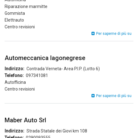
Riparazione marmitte
Gommista
Elettrauto
Centro revisioni
Cen
Per saperne di più su
Die
Gual
di
Mar
Automeccanica lagonegrese
e
Rov
Indirizzo
Contrada Verneta- Area P.I.P. (Lotto 6)
Telefono
097341081
Autofficina
Centro revisioni
Aut
Per saperne di più su
lag
Maber Auto Srl
Indirizzo
Strada Statale dei Giovi km 108
Telefono
0290093555