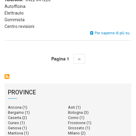
Autofficina
Elettrauto
Gommista
Centro revisioni
Aut
Per saperne di più su
Paginazione
Pagina 1
Pagina
››
successiva
PROVINCE
Ancona
(1)
Asti
(1)
Bergamo
(1)
Bologna
(3)
Caserta
(2)
Como
(1)
Cuneo
(1)
Frosinone
(1)
Genova
(1)
Grosseto
(1)
Mantova
(1)
Milano
(2)