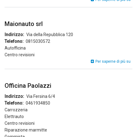
Srl
Maionauto srl
Indirizzo
Via della Repubblica 120
Telefono
0815030572
Autofficina
Centro revisioni
Mai
Per saperne di più su
srl
Officina Paolazzi
Indirizzo
Via Fersina 6/4
Telefono
0461934850
Carrozzeria
Elettrauto
Centro revisioni
Riparazione marmitte
Gommista