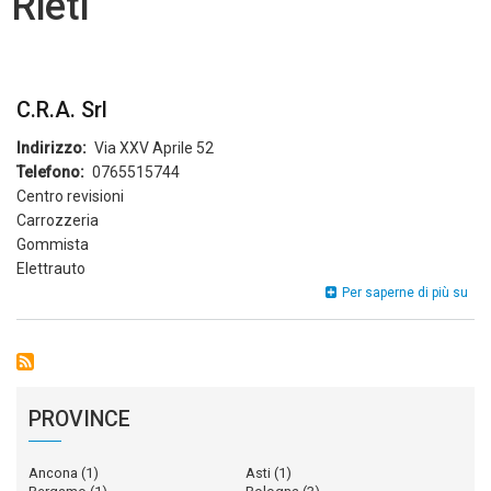
Rieti
C.R.A. Srl
Indirizzo
Via XXV Aprile 52
Telefono
0765515744
Centro revisioni
Carrozzeria
Gommista
Elettrauto
C.R
Per saperne di più su
Srl
PROVINCE
Ancona
(1)
Asti
(1)