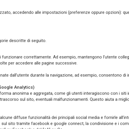
tilizzato, accedendo alle impostazioni (preferenze oppure opzioni): qu
orie descritte di seguito.
di funzionare correttamente. Ad esempio, mantengono l’utente colle
 volte per accedere alle pagine successive.
onate dall’utente durante la navigazione, ad esempio, consentono di 
 Google Analytics)
n forma anonima e aggregata, come gli utenti interagiscono con i siti 
o trascorso sul sito, eventuali malfunzionamenti. Questo aiuta a migli
lcune diffuse funzionalità dei principali social media e fornirle all’int
e sul sito tramite facebook e google connect, la condivisione e i com