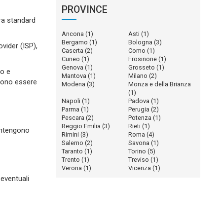
PROVINCE
ura standard
Ancona
(1)
Asti
(1)
Bergamo
(1)
Bologna
(3)
ovider (ISP),
Caserta
(2)
Como
(1)
Cuneo
(1)
Frosinone
(1)
Genova
(1)
Grosseto
(1)
to e
Mantova
(1)
Milano
(2)
ssono essere
Modena
(3)
Monza e della Brianza
(1)
Napoli
(1)
Padova
(1)
Parma
(1)
Perugia
(2)
Pescara
(2)
Potenza
(1)
Reggio Emilia
(3)
Rieti
(1)
contengono
Rimini
(3)
Roma
(4)
Salerno
(2)
Savona
(1)
Taranto
(1)
Torino
(5)
Trento
(1)
Treviso
(1)
Verona
(1)
Vicenza
(1)
 eventuali