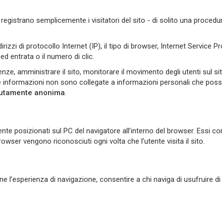
file registrano semplicemente i visitatori del sito - di solito una proced
zzi di protocollo Internet (IP), il tipo di browser, Internet Service Pr
d entrata o il numero di clic.
ze, amministrare il sito, monitorare il movimento degli utenti sul si
ltre informazioni non sono collegate a informazioni personali che po
solutamente anonima
.
nte posizionati sul PC del navigatore all’interno del browser. Essi 
rowser vengono riconosciuti ogni volta che l’utente visita il sito.
rne l’esperienza di navigazione, consentire a chi naviga di usufruire di