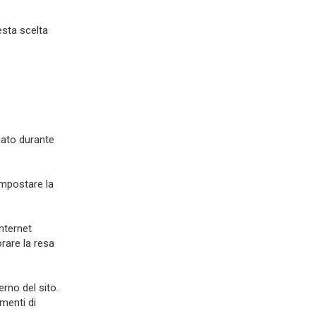
esta scelta
gato durante
impostare la
internet
orare la resa
erno del sito.
menti di