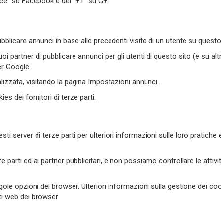
piace” su Facebook e del “+1″ su G+.
 pubblicare annunci in base alle precedenti visite di un utente su questo
i partner di pubblicare annunci per gli utenti di questo sito (e su altri
ner Google.
alizzata, visitando la pagina
Impostazioni annunci
.
es dei fornitori di terze parti.
ti server di terze parti per ulteriori informazioni sulle loro pratiche 
e parti ed ai partner pubblicitari, e non possiamo controllare le attività 
ingole opzioni del browser. Ulteriori informazioni sulla gestione dei co
iti web dei browser