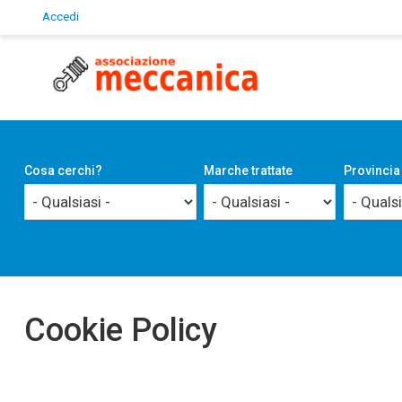
Accedi
User
account
menu
Cosa cerchi?
Marche trattate
Provincia
Cookie Policy