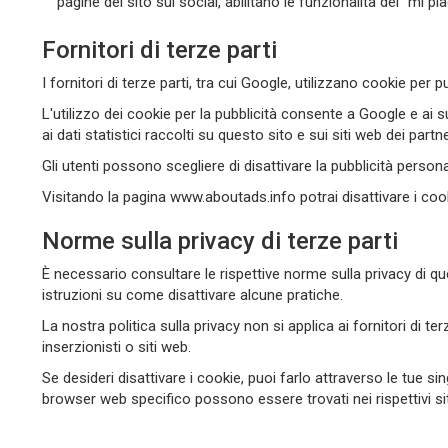
pagine del sito sui social, abilitano le funzionalità del “mi 
Fornitori di terze parti
I fornitori di terze parti, tra cui Google, utilizzano cookie per
L'utilizzo dei cookie per la pubblicità consente a Google e ai suo
ai dati statistici raccolti su questo sito e sui siti web dei part
Gli utenti possono scegliere di disattivare la pubblicità person
Visitando la pagina www.aboutads.info potrai disattivare i cooki
Norme sulla privacy di terze parti
È necessario consultare le rispettive norme sulla privacy di ques
istruzioni su come disattivare alcune pratiche.
La nostra politica sulla privacy non si applica ai fornitori di terz
inserzionisti o siti web.
Se desideri disattivare i cookie, puoi farlo attraverso le tue s
browser web specifico possono essere trovati nei rispettivi s