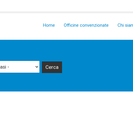
Salta
al
contenuto
Main
principale
Home
Officine convenzionate
Chi sia
navigation