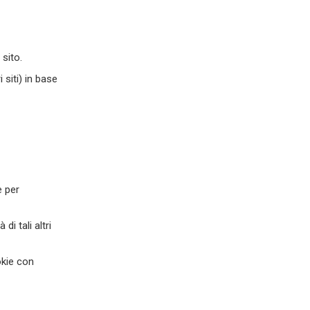
 sito.
 siti) in base
e per
di tali altri
okie con