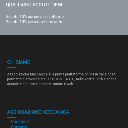
QUALI VANTAGGI OTTIENI
Sconto 10% sui servizi in officina
Sconto 10% assicurazione auto
CHI SIAMO
Associazione Meccanica è la prima piattaforma online in Italia che ti
permette di trovare tutte le OFFICINE AUTO, nella vostra Città e anche
quando viaggi direttamente tramite il web.
ASSOCIAZIONE MECCANICA
Chi siamo
Contatto