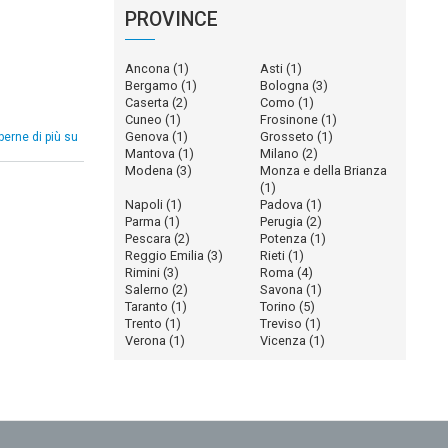
PROVINCE
Ancona
(1)
Asti
(1)
Bergamo
(1)
Bologna
(3)
Caserta
(2)
Como
(1)
Cuneo
(1)
Frosinone
(1)
Officine
Genova
(1)
Grosseto
(1)
perne di più su
Villoresi
Mantova
(1)
Milano
(2)
Modena
(3)
Monza e della Brianza
(1)
Napoli
(1)
Padova
(1)
Parma
(1)
Perugia
(2)
Pescara
(2)
Potenza
(1)
Reggio Emilia
(3)
Rieti
(1)
Rimini
(3)
Roma
(4)
Salerno
(2)
Savona
(1)
Taranto
(1)
Torino
(5)
Trento
(1)
Treviso
(1)
Verona
(1)
Vicenza
(1)