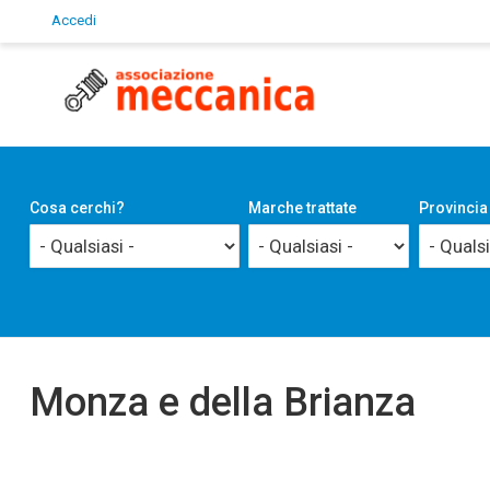
Accedi
User
account
menu
Cosa cerchi?
Marche trattate
Provincia
Monza e della Brianza