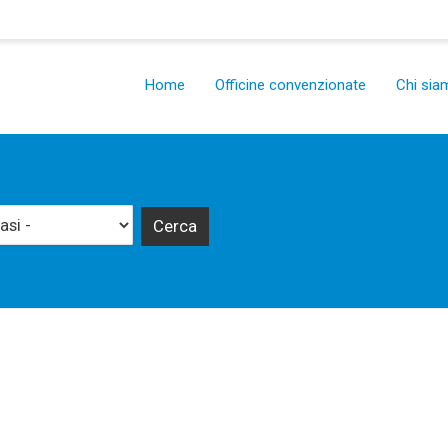
Salta
al
contenuto
Main
principale
Home
Officine convenzionate
Chi sia
navigation