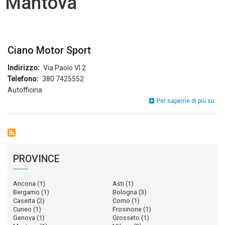
Mantova
Ciano Motor Sport
Indirizzo
Via Paolo VI 2
Telefono
380 7425552
Autofficina
Cia
Per saperne di più su
Mot
Spo
PROVINCE
Ancona
(1)
Asti
(1)
Bergamo
(1)
Bologna
(3)
Caserta
(2)
Como
(1)
Cuneo
(1)
Frosinone
(1)
Genova
(1)
Grosseto
(1)