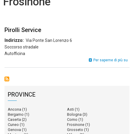
Frosinone
Pirolli Service
Indirizzo
Via Ponte San Lorenzo 6
Soccorso stradale
Autofficina
Piro
Per saperne di più su
Ser
PROVINCE
Ancona
(1)
Asti
(1)
Bergamo
(1)
Bologna
(3)
Caserta
(2)
Como
(1)
Cuneo
(1)
Frosinone
(1)
Genova
(1)
Grosseto
(1)