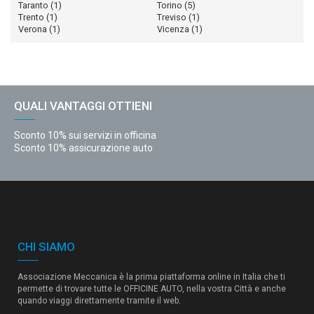
Taranto
(1)
Torino
(5)
Trento
(1)
Treviso
(1)
Verona
(1)
Vicenza
(1)
QUALI VANTAGGI OTTIENI
Sconto 10% sui servizi in officina
Sconto 10% assicurazione auto
CHI SIAMO
Associazione Meccanica è la prima piattaforma online in Italia che ti
permette di trovare tutte le OFFICINE AUTO, nella vostra Città e anche
quando viaggi direttamente tramite il web.