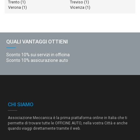
Trento
(1)
Treviso
(1)
Verona
(1)
Vicenza
(1)
QUALI VANTAGGI OTTIENI
Sconto 10% sui servizi in officina
Sconto 10% assicurazione auto
CHI SIAMO
Associazione Meccanica è la prima piattaforma online in Italia che ti
permette di trovare tutte le OFFICINE AUTO, nella vostra Città e anche
quando viaggi direttamente tramite il web.